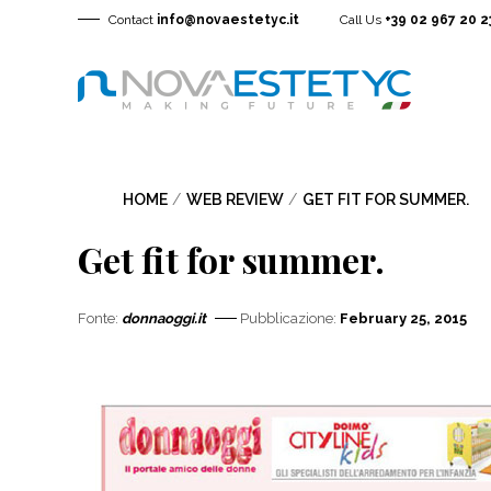
Contact
info@novaestetyc.it
Call Us
+39 02 967 20 2
HOME
/
WEB REVIEW
/
GET FIT FOR SUMMER.
Get fit for summer.
Fonte:
donnaoggi.it
Pubblicazione:
February 25, 2015