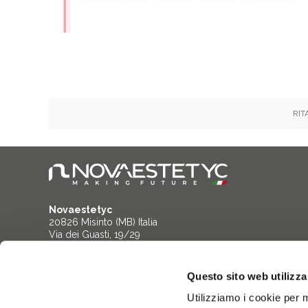
RIT
Novaestetyc
20826 Misinto (MB) Italia
Via dei Guasti, 19/29
DO YOU HAVE QUESTIONS?
Questo sito web utilizza
Call Us
+39 02 967 20 232
Utilizziamo i cookie per m
Contact
info@novaestetyc.it