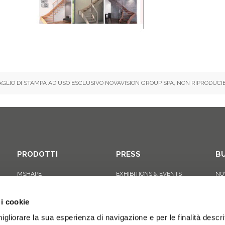
AGLIO DI STAMPA AD USO ESCLUSIVO NOVAVISION GROUP SPA, NON RIPRODUCIB
PRODOTTI
PRESS
BU
MSHAPE
EXHIBITIONS & EVENTS
NO
EGO
WEB REVIEW
NO
JET SHAPE
VIDEO REVIEW
IO
 i cookie
PURE
igliorare la sua esperienza di navigazione e per le finalità descri