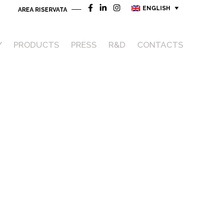
ENGLISH
AREA RISERVATA
Y
PRODUCTS
PRESS
R&D
CONTACTS