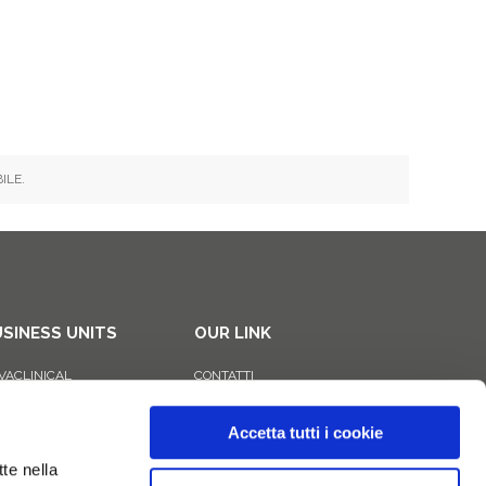
ILE.
SINESS UNITS
OUR LINK
VACLINICAL
CONTATTI
VARETAIL
PRIVACY POLICY
 SKINCARE
COOKIE POLICY
Accetta tutti i cookie
tte nella