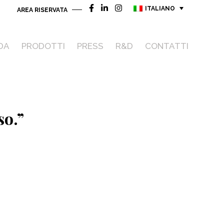
ITALIANO
AREA RISERVATA
DA
PRODOTTI
PRESS
R&D
CONTATTI
so.”