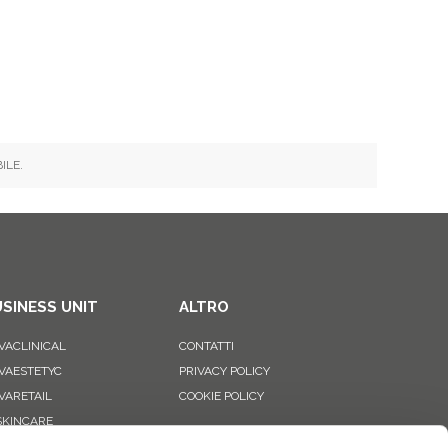
ILE.
SINESS UNIT
ALTRO
VACLINICAL
CONTATTI
VAESTETYC
PRIVACY POLICY
VARETAIL
COOKIE POLICY
 SKINCARE