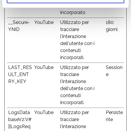
video YouTube
incorporato
__Secure-
YouTube
Utilizzato per
180
YNID
tracciare
giorni
l'interazione
dell'utente con i
contenuti
incorporati.
LAST_RES
YouTube
Utilizzato per
Session
ULT_ENT
tracciare
e
RY_KEY
l'interazione
dell'utente con i
contenuti
incorporati.
LogsData
YouTube
Utilizzato per
Persiste
baseV2:V#
tracciare
nte
||LogsReq
l'interazione