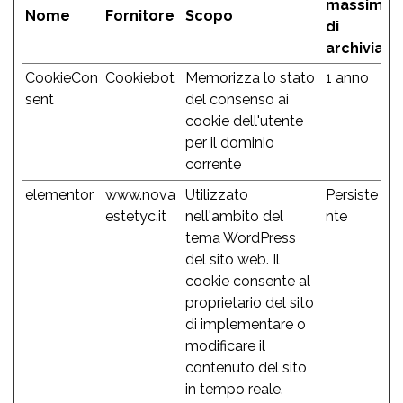
massima
Nome
Fornitore
Scopo
di
archiviazi
CookieCon
Cookiebot
Memorizza lo stato
1 anno
sent
del consenso ai
cookie dell'utente
per il dominio
corrente
elementor
www.nova
Utilizzato
Persiste
estetyc.it
nell'ambito del
nte
tema WordPress
del sito web. Il
cookie consente al
proprietario del sito
di implementare o
modificare il
contenuto del sito
in tempo reale.