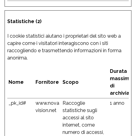
Statistiche (2)
I cookie statistici aiutano i proprietari del sito web a
capire come i visitatori interagiscono con i siti
raccogliendo e trasmettendo informazioni in forma
anonima.
Durata
massima
Nome
Fornitore
Scopo
di
archiviazi
_pk_id#
www.nova
Raccoglie
1 anno
vision.net
statistiche sugli
accessi al sito
internet, come
numero di accessi,