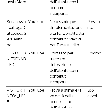
uestsStore
dell'utente con i
contenuti
incorporati.
ServiceWo
YouTube
Necessario per
Persiste
rkerLogsD
l'implementazione
nte
atabase#S
e la funzionalità dei
WHealthL
contenuti video di
og
YouTube sul sito.
TESTCOO
YouTube
Utilizzato per
1 giorno
KIESENAB
tracciare
LED
l'interazione
dell'utente con i
contenuti
incorporati.
VISITOR_I
YouTube
Prova a stimare la
180
NFO1_LIV
velocità della
giorni
E
connessione
dell'utente su