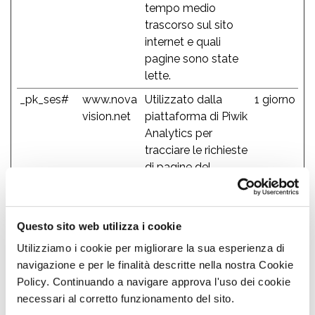
tempo medio
trascorso sul sito
internet e quali
pagine sono state
lette.
_pk_ses#
www.nova
Utilizzato dalla
1 giorno
vision.net
piattaforma di Piwik
Analytics per
tracciare le richieste
di pagine del
visitatore durante la
sessione.
Questo sito web utilizza i cookie
Utilizziamo i cookie per migliorare la sua esperienza di
Marketing (12)
navigazione e per le finalità descritte nella nostra Cookie
Policy. Continuando a navigare approva l'uso dei cookie
I cookie di marketing vengono utilizzati per tracciare i
necessari al corretto funzionamento del sito.
visitatori sui siti web. La finalità è quella di presentare