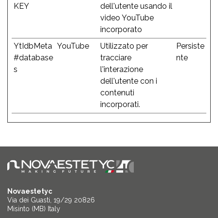
KEY
dell'utente usando il
video YouTube
incorporato
YtIdbMeta
YouTube
Utilizzato per
Persiste
#database
tracciare
nte
s
l'interazione
dell'utente con i
contenuti
incorporati.
Novaestetyc
Via dei Guasti, 19/29 20826
Misinto (MB) Italy