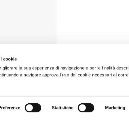
 i cookie
 sulla
privacy
ed
igliorare la sua esperienza di navigazione e per le finalità descri
ai sensi del
tinuando a navigare approva l'uso dei cookie necessari al corre
*
Preferenze
Statistiche
Marketing
0 240