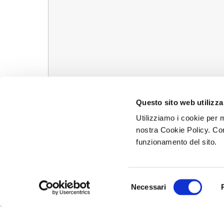
Questo sito web utilizza
* Dichiaro di aver letto l'informativa
Utilizziamo i cookie per m
Acconsento al trattamento dei dati 
nostra Cookie Policy. Con
Regolamento Europeo N. 679/2016
funzionamento del sito.
Selezione
Necessari
del
consenso
+39 02 967 2
Chiamaci