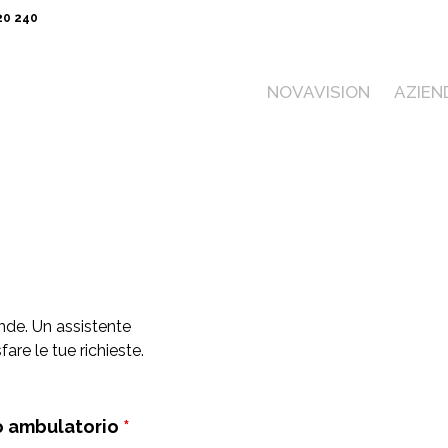
20 240
NOVAVISION
AZIEN
nde. Un assistente
re le tue richieste.
o ambulatorio
*