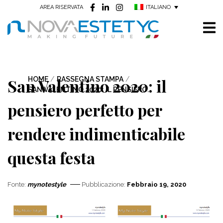
ITALIANO
AREA RISERVATA
San Valentino 2020: il
HOME
/
RASSEGNA STAMPA
/
SAN VALENTINO 2020: IL PENSIERO...
pensiero perfetto per
rendere indimenticabile
questa festa
Fonte:
mynotestyle
Pubblicazione:
Febbraio 19, 2020