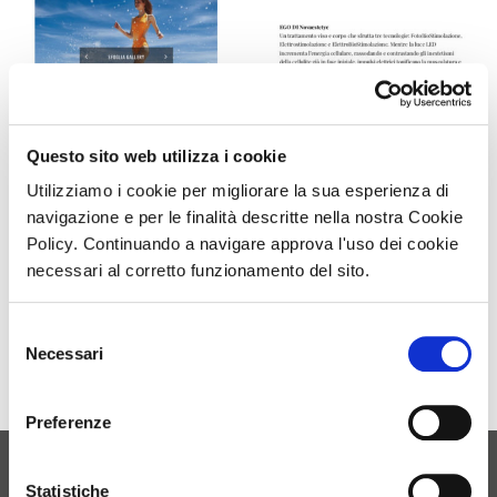
Questo sito web utilizza i cookie
Utilizziamo i cookie per migliorare la sua esperienza di
navigazione e per le finalità descritte nella nostra Cookie
Policy. Continuando a navigare approva l'uso dei cookie
necessari al corretto funzionamento del sito.
Scarica il file PDF
Selezione
RITAGLIO DI STAMPA AD USO ESCLUSIVO NOVAVISION GROUP SPA, NON
Necessari
del
RIPRODUCIBILE.
consenso
Preferenze
Statistiche