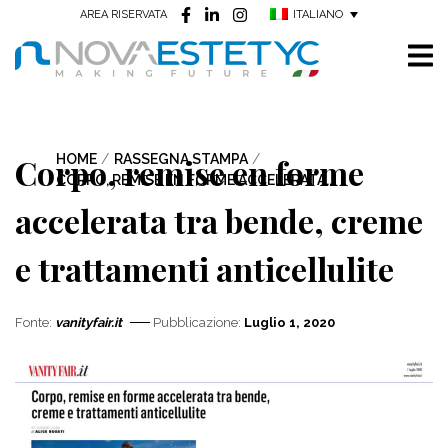
ITALIANO
AREA RISERVATA
Corpo, remise en forme
HOME
/
RASSEGNA STAMPA
/
CORPO, REMISE EN FORME ACCELERATA...
accelerata tra bende, creme
e trattamenti anticellulite
Fonte:
vanityfair.it
Pubblicazione:
Luglio 1, 2020