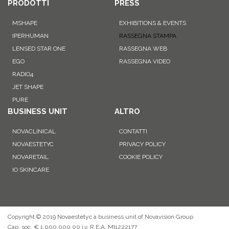
PRODOTTI
PRESS
MSHAPE
EXHIBITIONS & EVENTS
IPERHUMAN
RASSEGNA STAMPA
LENSED STAR ONE
RASSEGNA WEB
EGO
RASSEGNA VIDEO
RADIO4
JET SHAPE
PURE
BUSINESS UNIT
ALTRO
NOVACLINICAL
CONTATTI
NOVAESTETYC
PRIVACY POLICY
NOVARETAIL
COOKIE POLICY
IO SKINCARE
Copyright © 2019 Novaestetyc a business unit of Novavision Group
Cap. soc. € 1.000.000,00 i.v. R.E.A. MI1222177