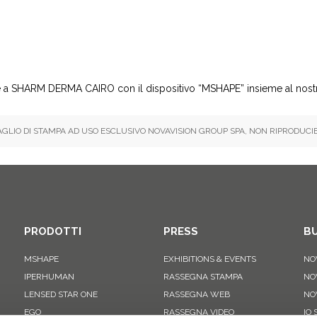
e a SHARM DERMA CAIRO con il dispositivo “MSHAPE” insieme al nostr
AGLIO DI STAMPA AD USO ESCLUSIVO NOVAVISION GROUP SPA, NON RIPRODUCIB
PRODOTTI
PRESS
BU
MSHAPE
EXHIBITIONS & EVENTS
NO
IPERHUMAN
RASSEGNA STAMPA
NO
LENSED STAR ONE
RASSEGNA WEB
NO
EGO
RASSEGNA VIDEO
IO