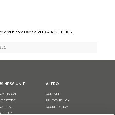
o distributore ufficiale VEEXIA AESTHETICS.
ILE.
SINESS UNIT
ALTRO
VACLINICAL
CONTATTI
VAESTETYC
PRIVACY POLICY
VARETAIL
COOKIE POLICY
 SKINCARE