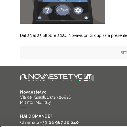
Dal 23 al 25 ottobre 2024, Novavision Group sarà present
RIT
Novaestetyc
Via dei Guasti, 19/29 20826
Misinto (MB) Italy
HAI DOMANDE?
Chiamaci
+39 02 967 20 240