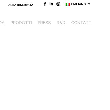
ITALIANO
AREA RISERVATA
DA
PRODOTTI
PRESS
R&D
CONTATTI