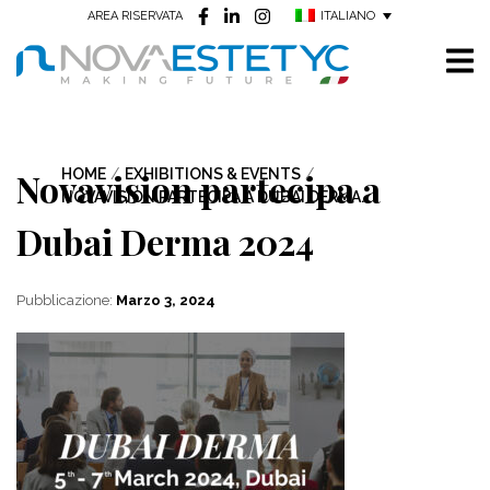
ITALIANO
AREA RISERVATA
Novavision partecipa a
HOME
/
EXHIBITIONS & EVENTS
/
NOVAVISION PARTECIPA A DUBAI DERMA...
Dubai Derma 2024
Pubblicazione:
Marzo 3, 2024