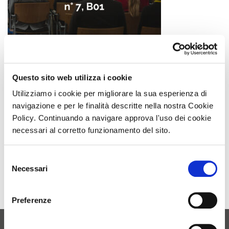
Questo sito web utilizza i cookie
Novavision Group è entusiasta di annunciare la propria
partecipazione all’edizione 2024 di Dubai Derma, fiera dedicata
Utilizziamo i cookie per migliorare la sua esperienza di
alla bellezza e alla salute e ai settori medicali ed estetici.
navigazione e per le finalità descritte nella nostra Cookie
Policy. Continuando a navigare approva l'uso dei cookie
L’evento avrà luogo dal 5 al 7 Marzo presso il Dubai World Trade
necessari al corretto funzionamento del sito.
Centre, passa a trovarci al booth nr 7B01.
Selezione
Necessari
del
RITAGLIO DI STAMPA AD USO ESCLUSIVO NOVAVISION GROUP SPA, NON
consenso
RIPRODUCIBILE.
Preferenze