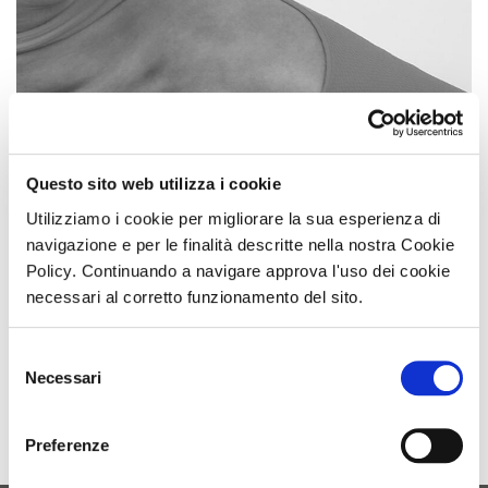
Questo sito web utilizza i cookie
Dall’1 al 3 Marzo 2023 Mshape sarà a Dubai Derma, l’evento
Utilizziamo i cookie per migliorare la sua esperienza di
dedicato alla cura della pelle con Nova Mea, uno dei nostri
navigazione e per le finalità descritte nella nostra Cookie
distributori.
Policy. Continuando a navigare approva l'uso dei cookie
necessari al corretto funzionamento del sito.
Segui tutti gli aggiornamenti o vieni a trovarci al Dubai World
Trade Centre, presso il booth nr 7B01.
Selezione
Necessari
del
RITAGLIO DI STAMPA AD USO ESCLUSIVO NOVAVISION GROUP SPA, NON
consenso
RIPRODUCIBILE.
Preferenze